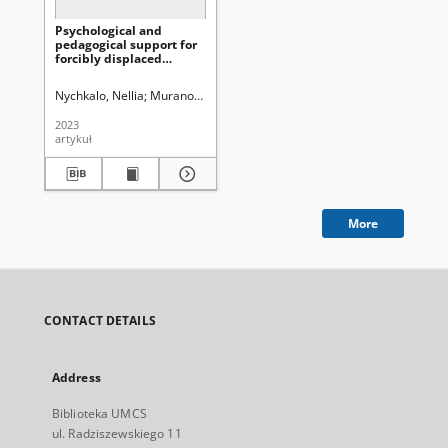
Psychological and
pedagogical support for
forcibly displaced
persons in refugee
centers
Nychkalo, Nellia
Muranova, Nataliia
Voliarska, Olena
Uniwersytet Mari
2023
artykuł
More
CONTACT DETAILS
Address
Biblioteka UMCS
ul. Radziszewskiego 11