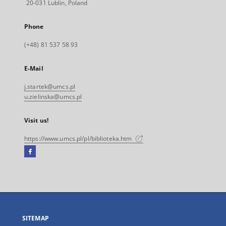
20-031 Lublin, Poland
Phone
(+48) 81 537 58 93
E-Mail
j.startek@umcs.pl
u.zielinska@umcs.pl
Visit us!
https://www.umcs.pl/pl/biblioteka.htm
Facebook
External
link,
will
open
in
a
SITEMAP
new