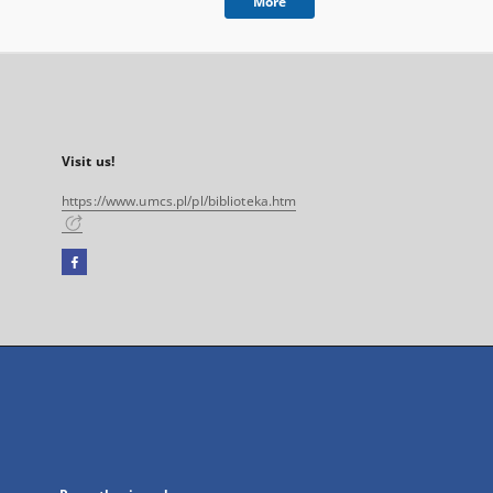
More
Visit us!
https://www.umcs.pl/pl/biblioteka.htm
Facebook
External
link,
will
open
in
a
new
tab