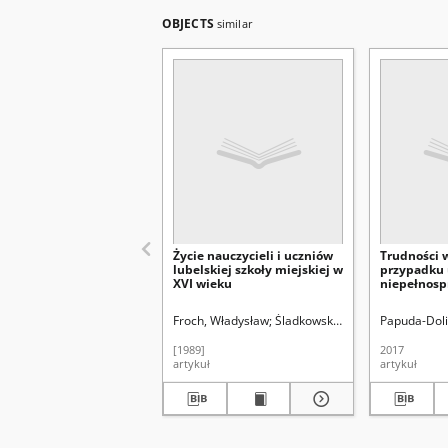
OBJECTS
similar
Życie nauczycieli i uczniów
Trudności
lubelskiej szkoły miejskiej w
przypadku 
XVI wieku
niepełnosp
wzroku w s
ogólnodost
Froch, Władysław
Śladkowski, Wiesław (1935-). R
Papuda-Doli
integracyjn
[1989]
2017
artykuł
artykuł