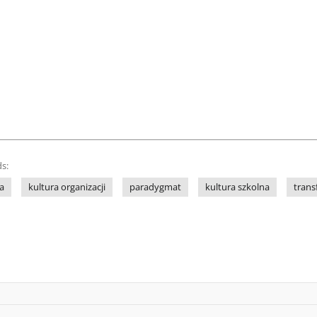
s:
a
kultura organizacji
paradygmat
kultura szkolna
trans