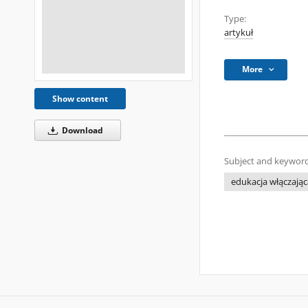
Type:
artykuł
More
Show content
Download
Subject and keyword
edukacja włączając