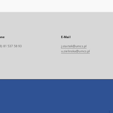
one
E-Mail
8) 81 537 58 93
j.startek@umcs.pl
u.zielinska@umcs.pl