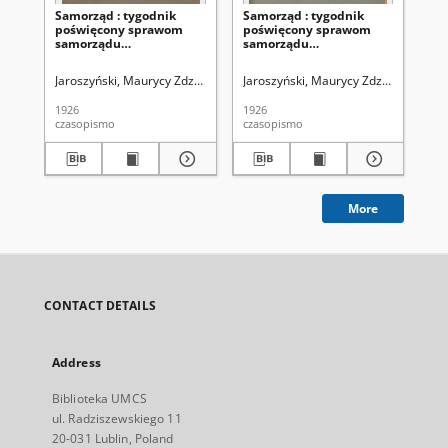
Samorząd : tygodnik
Samorząd : tygodnik
Sa
poświęcony sprawom
poświęcony sprawom
po
samorządu
samorządu
sa
terytorialnego. R. 8, nr 26
terytorialnego. R. 8, nr 22
ter
(27 czerwca 1926)
(30 maja 1926)
(2
Jaroszyński, Maurycy Zdzisław. Redaktor
Jaroszyński, Maurycy Zdzisław. Reda
Zrzeszenie Samorządów Powi
Jar
1926
1926
192
czasopismo
czasopismo
cza
More
CONTACT DETAILS
Address
Biblioteka UMCS
ul. Radziszewskiego 11
20-031 Lublin, Poland