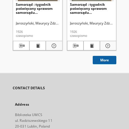
Samorząd : tygodnik
Samorząd : tygodnik
Sa
poświęcony sprawom
poświęcony sprawom
po
samorządu
samorządu
sa
terytorialnego. R. 8, nr 26
terytorialnego. R. 8, nr 22
ter
(27 czerwca 1926)
(30 maja 1926)
(2
Jaroszyński, Maurycy Zdzisław. Redaktor
Jaroszyński, Maurycy Zdzisław. Reda
Zrzeszenie Samorządów Powi
Jar
1926
1926
192
czasopismo
czasopismo
cza
More
CONTACT DETAILS
Address
Biblioteka UMCS
ul. Radziszewskiego 11
20-031 Lublin, Poland