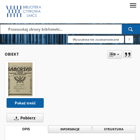
Wyszukiwanie zaawansowane
?
OBIEKT
Pokaż treść
Pobierz
OPIS
INFORMACJE
STRUKTURA