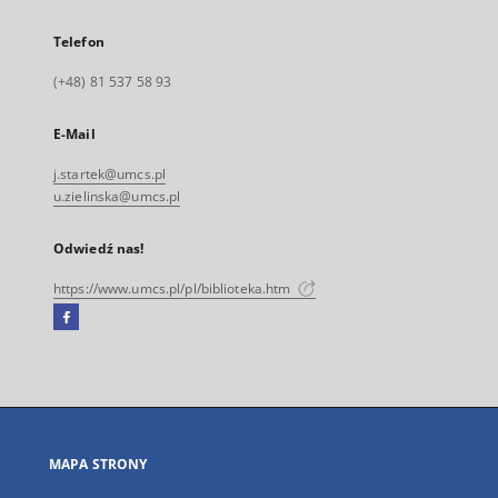
Telefon
(+48) 81 537 58 93
E-Mail
j.startek@umcs.pl
u.zielinska@umcs.pl
Odwiedź nas!
https://www.umcs.pl/pl/biblioteka.htm
Facebook
Link
zewnętrzny,
otworzy
się
w
nowej
MAPA STRONY
karcie