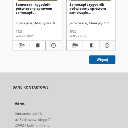
Samorząd : tygodnik
Samorząd : tygodnik
Sa
poświęcony sprawom
poświęcony sprawom
po
samorządu
samorządu
sa
terytorialnego. R. 8, nr 26
terytorialnego. R. 8, nr 22
ter
(27 czerwca 1926)
(30 maja 1926)
(2
Jaroszyński, Maurycy Zdzisław. Redaktor
Jaroszyński, Maurycy Zdzisław. Reda
Zrzeszenie Samorządów Powi
Jar
1926
1926
192
czasopismo
czasopismo
cza
Więcej
DANE KONTAKTOWE
Adres
Biblioteka UMCS
ul. Radziszewskiego 11
20-031 Lublin, Poland