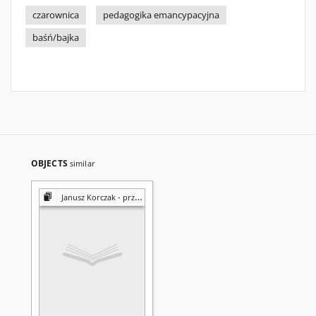
czarownica
pedagogika emancypacyjna
baśń/bajka
OBJECTS
similar
Janusz Korczak - przyjaciel dzieci : w nurcie rozważań pedagogicznych