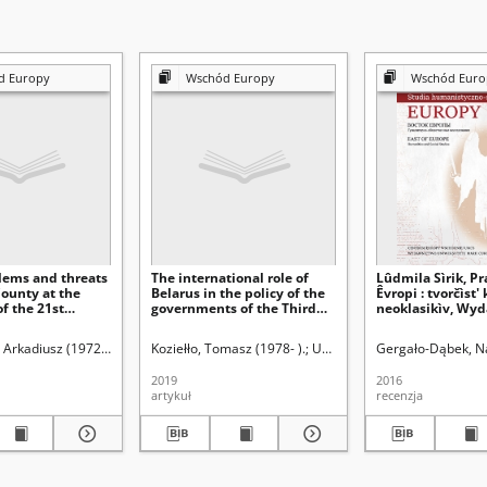
d Europy
Wschód Europy
Wschód Euro
blems and threats
The international role of
Lûdmila Sìrik, P
County at the
Belarus in the policy of the
Êvropi : tvorčìst' 
f the 21st
governments of the Third
neoklasikìv, Wy
Republic of Poland
Uniwersytetu Mar
Skłodowskiej, Lu
 Centrum Europy Wschodniej UMCS
 Arkadiusz (1972- ).
Uniwersytet Marii Curie-Skłodowskiej (Lublin). Centrum E
Koziełło, Tomasz (1978- ).
Uniwersytet Marii Curie-Skłodowskiej (Lublin). W
Uniwersytet Marii Curie-Skł
Gergało-Dąbek, N
ss. 380. Nadia Ge
Dąbek - recenzja
2019
2016
artykuł
recenzja