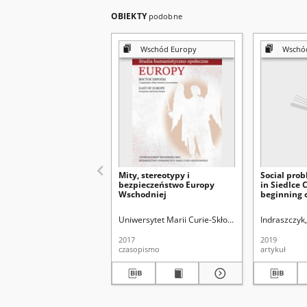
OBIEKTY
podobne
Wschód Europy
Wschó
Mity, stereotypy i
Social pro
bezpieczeństwo Europy
in Siedlce 
Wschodniej
beginning o
century
Uniwersytet Marii Curie-Skłodowskiej (Lublin).
Indraszczyk,
2017
2019
czasopismo
artykuł