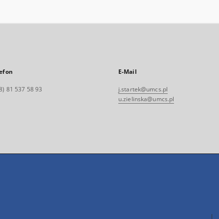
efon
E-Mail
8) 81 537 58 93
j.startek@umcs.pl
u.zielinska@umcs.pl