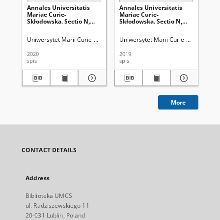
Annales Universitatis
Annales Universitatis
No
Mariae Curie-
Mariae Curie-
Skłodowska. Sectio N,
Skłodowska. Sectio N,
Educatio Nova.Vol. 5
Educatio Nova. Vol. 4
(2020) - Spis treści
(2019) - Spis treści
Uniwersytet Marii Curie-Skłodowskiej (Lublin)
Uniwersytet Marii Curie-Skłodowskiej
Karwatowska, Małgorzat
Uni
2020
2019
202
spis
spis
not
More
CONTACT DETAILS
Address
Biblioteka UMCS
ul. Radziszewskiego 11
20-031 Lublin, Poland