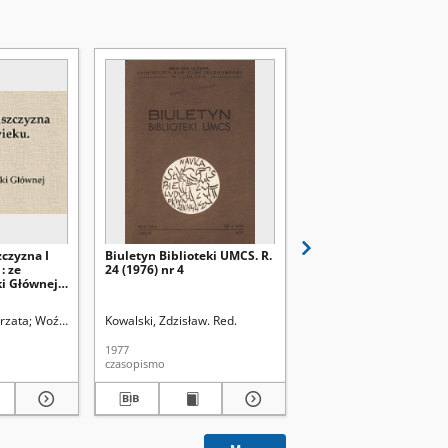
zczyzna I
Biuletyn Biblioteki UMCS. R.
Biuletyn Biblioteki UM
: ze
24 (1976) nr 4
24 (1976) nr 3
ki Głównej
rzata
Woźniak, Barbara
Kowalski, Zdzisław. Red.
Omes, Andrzej. Fot.
Szczypa, Grzegorz
Kowalski, Zdzisław. Red.
1977
1977
czasopismo
czasopismo