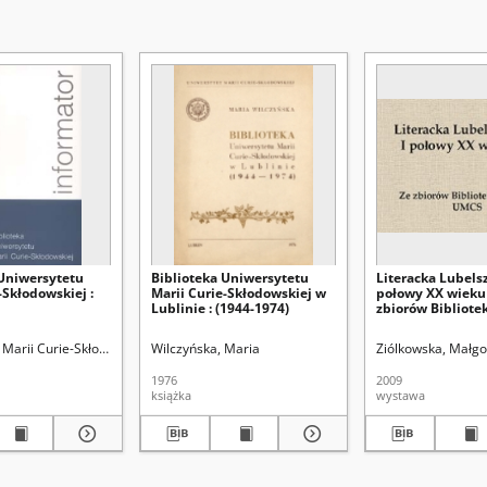
 Uniwersytetu
Biblioteka Uniwersytetu
Literacka Lubels
-Skłodowskiej :
Marii Curie-Skłodowskiej w
połowy XX wieku 
Lublinie : (1944-1974)
zbiorów Bibliote
UMCS
blioteka Główna
Marii Curie-Skłodowskiej (Lublin). Biblioteka Główna
Kowalski, Zdzisław
Wilczyńska, Maria
Olczakowa, Jadwiga
Wojnarowicz, Stanisława
Ziólkowska, Małgo
1976
2009
książka
wystawa