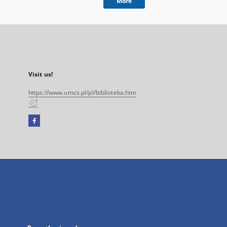
More
Visit us!
https://www.umcs.pl/pl/biblioteka.htm
Facebook
External
link,
will
open
in
a
new
tab