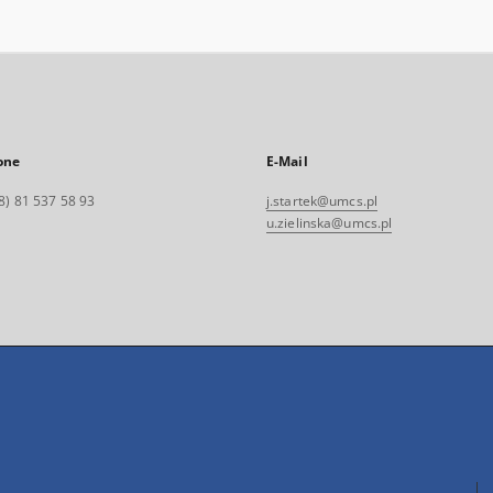
one
E-Mail
8) 81 537 58 93
j.startek@umcs.pl
u.zielinska@umcs.pl