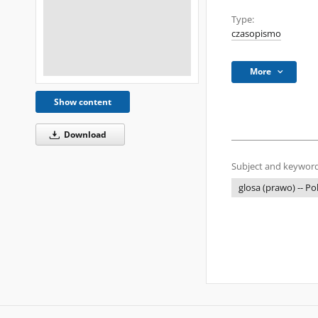
Type:
czasopismo
More
Show content
Download
Subject and keyword
glosa (prawo) -- Po