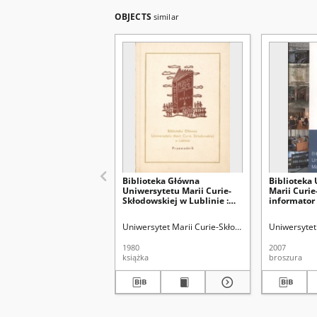
OBJECTS
similar
Biblioteka Główna
Biblioteka
Uniwersytetu Marii Curie-
Marii Curie
Skłodowskiej w Lublinie :
informator
przewodnik
Uniwersytet Marii Curie-Skłodowskiej (Lublin). Bi
Uniwersytet 
1980
2007
książka
broszura