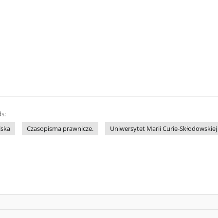
s:
lska
Czasopisma prawnicze.
Uniwersytet Marii Curie-Skłodowskiej 