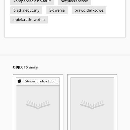
kompensacja no-fault
bezpieczeństwo
błąd medyczny
Słowenia
prawo deliktowe
opieka zdrowotna
OBJECTS
similar
Studia Iuridica Lublinensia