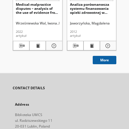
Medical-malpractice
Analiza porównanwcza
Me
disputes – analysis of
systemu finansowania
św
the use of evidence from
opieki zdrowotnej w
medical disciplinary
Polsce z wybranymi
proceedings in litigation
krajami
Wrześniewska Wal, Iwona
Uniwersytet Marii Curie-Skłodowskiej (Lublin
Jaworzyńska, Magdalena
Ja
for damages
2022
2012
201
artykuł
artykuł
art
More
CONTACT DETAILS
Address
Biblioteka UMCS
ul. Radziszewskiego 11
20-031 Lublin, Poland