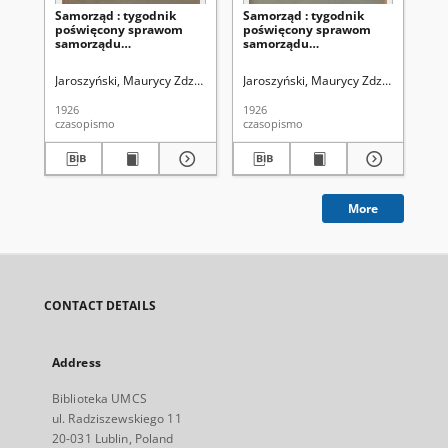
Samorząd : tygodnik
Samorząd : tygodnik
Sa
poświęcony sprawom
poświęcony sprawom
po
samorządu
samorządu
sa
terytorialnego. R. 8, nr 26
terytorialnego. R. 8, nr 22
ter
(27 czerwca 1926)
(30 maja 1926)
(2
Jaroszyński, Maurycy Zdzisław. Redaktor
Jaroszyński, Maurycy Zdzisław. Reda
Zrzeszenie Samorządów Powi
Jar
1926
1926
192
czasopismo
czasopismo
cza
More
CONTACT DETAILS
Address
Biblioteka UMCS
ul. Radziszewskiego 11
20-031 Lublin, Poland