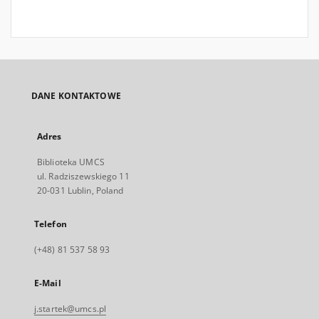
DANE KONTAKTOWE
Adres
Biblioteka UMCS
ul. Radziszewskiego 11
20-031 Lublin, Poland
Telefon
(+48) 81 537 58 93
E-Mail
j.startek@umcs.pl