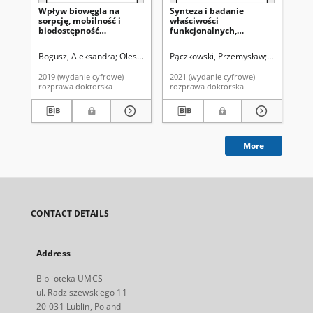
Wpływ biowęgla na
Synteza i badanie
Ba
sorpcję, mobilność i
właściwości
ad
biodostępność
funkcjonalnych,
po
wybranych metali
porowatych mikrosfer
ob
ciężkich w glebie
polimerowych
ora
Bogusz, Aleksandra
Oleszczuk, Patryk. Promotor
Pączkowski, Przemysław
Gawdzik, B
Fij
użyźnionej osadem
po
ściekowym
mi
2019 (wydanie cyfrowe)
2021 (wydanie cyfrowe)
202
rozprawa doktorska
rozprawa doktorska
roz
More
CONTACT DETAILS
Address
Biblioteka UMCS
ul. Radziszewskiego 11
20-031 Lublin, Poland