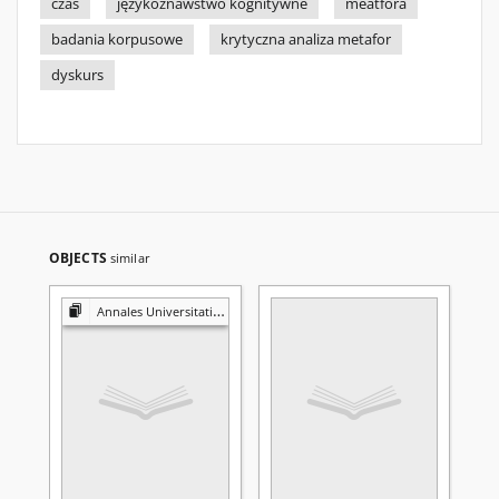
czas
językoznawstwo kognitywne
meatfora
badania korpusowe
krytyczna analiza metafor
dyskurs
OBJECTS
similar
Annales Universitatis Mariae Curie-Skłodowska. Sectio I, Philosophia-Sociologia