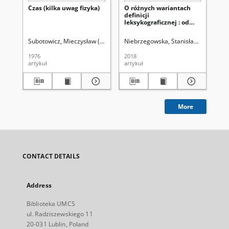
Czas (kilka uwag fizyka)
O różnych wariantach
Za
definicji
kr
leksykograficznej : od
w 
taksonomii do
no
kognitywizmu
Subotowicz, Mieczysław (1924-2001)
Niebrzegowska, Stanisława.
Uniwersytet Marii Curie-Skłodows
Kor
1976
2018
196
artykuł
artykuł
art
More
CONTACT DETAILS
Address
Biblioteka UMCS
ul. Radziszewskiego 11
20-031 Lublin, Poland