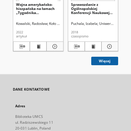
Wojna amerykańsko-
Sprawozdanie z
Gr
hiszpańska na łamach
Ogólnopolskiej
his
„Tygodnika
Konferencji Naukowej
ję
Illustrowanego” (1898)
"Język jako narzędzie
rel
opisyswania,
Kowalski, Radosław
Koło Naukowe Historyków Studentów UMCS (Lubli
Puchala, Izabela
Uniwersytet Marii C
Tab
opowiadania i
objaśniania świata", 27-
2022
2018
201
29 maja 2018 roku,
artykuł
czasopismo
art
Białka
Więcej
DANE KONTAKTOWE
Adres
Biblioteka UMCS
ul. Radziszewskiego 11
20-031 Lublin, Poland