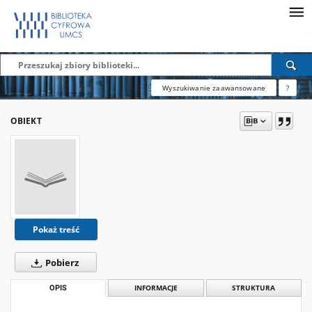
Wyszukiwanie zaawansowane
?
OBIEKT
Pokaż treść
Pobierz
OPIS
INFORMACJE
STRUKTURA