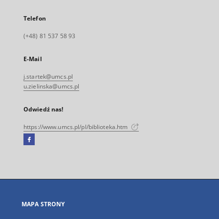
Telefon
(+48) 81 537 58 93
E-Mail
j.startek@umcs.pl
u.zielinska@umcs.pl
Odwiedź nas!
https://www.umcs.pl/pl/biblioteka.htm
Facebook
Link
zewnętrzny,
otworzy
się
w
nowej
MAPA STRONY
karcie