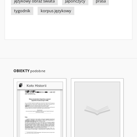
językowy obraz świata
Japończycy
prasa
tygodnik
korpus językowy
OBIEKTY
podobne
Koło Historii