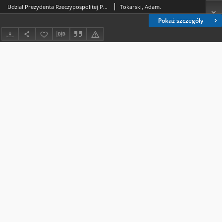
Udział Prezydenta Rzeczypospolitej Polskiej w procedurze stanowienia ustawy budżetowej
Tokarski, Adam.
Pokaż szczegóły