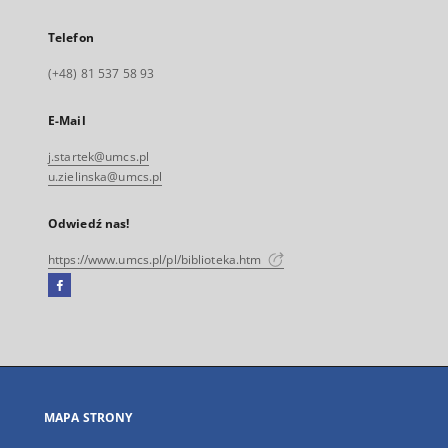
Telefon
(+48) 81 537 58 93
E-Mail
j.startek@umcs.pl
u.zielinska@umcs.pl
Odwiedź nas!
https://www.umcs.pl/pl/biblioteka.htm
Facebook
Link
zewnętrzny,
otworzy
się
w
nowej
MAPA STRONY
karcie