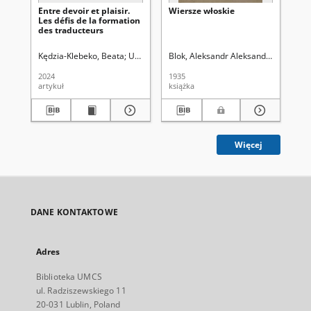
Entre devoir et plaisir.
Wiersze włoskie
U p
Les défis de la formation
des traducteurs
Kędzia-Klebeko, Beata
Uniwersytet Marii Curie-Skłodowskiej (Lublin)
Blok, Aleksandr Aleksandrovič (1880
Łob
K
2024
1935
193
artykuł
książka
ksi
Więcej
DANE KONTAKTOWE
Adres
Biblioteka UMCS
ul. Radziszewskiego 11
20-031 Lublin, Poland