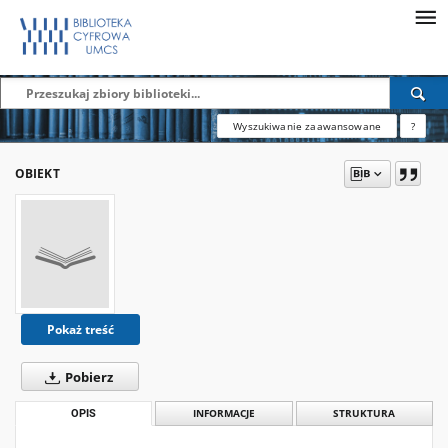
Wyszukiwanie zaawansowane
?
OBIEKT
Pokaż treść
Pobierz
OPIS
INFORMACJE
STRUKTURA