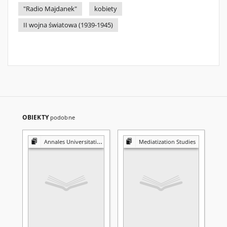
"Radio Majdanek"
kobiety
II wojna światowa (1939-1945)
OBIEKTY
podobne
Annales Universitatis Mariae Curie-Skłodowska. Sectio K, Politologia
Mediatization Studies