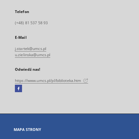
Telefon
(+48) 81 537 58 93
E-Mail
j.startek@umcs.pl
u.zielinska@umcs.pl
Odwiedź nas!
https://www.umcs.pl/pl/biblioteka.htm
Facebook
Link
zewnętrzny,
otworzy
się
w
nowej
MAPA STRONY
karcie