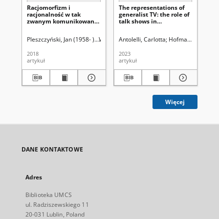
Racjomorfizm i
The representations of
Mu
racjonalność w tak
generalist TV: the role of
rep
zwanym komunikowaniu
talk shows in
la
politycznym =
polarisation. Dynamics
de 
Ratiomorphism and
of the mediatisation of
es
Pleszczyński, Jan (1958- ).
Wydawnictwo UMC
Antolelli, Carlotta
Hofman, Iwona. R
Gi
rationality in the so-
political communication
called political
during the COVID -19
2018
2023
201
communication
emergency in gender
artykuł
artykuł
art
issues. The Italian case
Więcej
DANE KONTAKTOWE
Adres
Biblioteka UMCS
ul. Radziszewskiego 11
20-031 Lublin, Poland