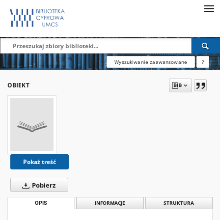
Wyszukiwanie zaawansowane
?
OBIEKT
Pokaż treść
Pobierz
OPIS
INFORMACJE
STRUKTURA