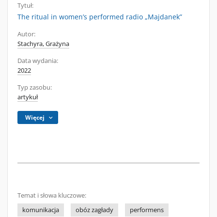
Tytuł:
The ritual in women’s performed radio „Majdanek”
Autor:
Stachyra, Grażyna
Data wydania:
2022
Typ zasobu:
artykuł
Więcej
Temat i słowa kluczowe:
komunikacja
obóz zagłady
performens