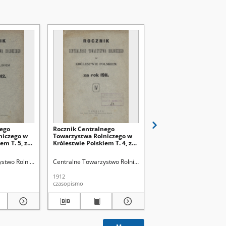
nego
Rocznik Centralnego
Sprawozdanie Central
niczego w
Towarzystwa Rolniczego w
Towarzystwa Rolniczeg
em T. 5, za
Królestwie Polskiem T. 4, za
17/18, za lata 1924-192
Rok 1911
stwo Rolnicze w Królestwie Polskiem
Centralne Towarzystwo Rolnicze w Królestwie Polskiem
Centralne Towarzystwo 
1912
1926
czasopismo
czasopismo