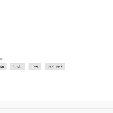
s:
awo
Polska
19 w.
1900-1945