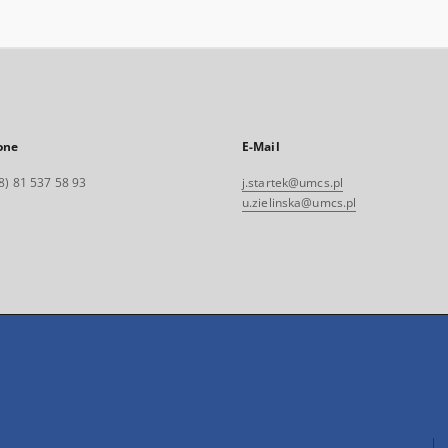
one
E-Mail
8) 81 537 58 93
j.startek@umcs.pl
u.zielinska@umcs.pl