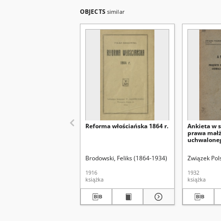
OBJECTS
similar
Reforma włościańska 1864 r.
Ankieta w 
prawa małż
uchwalonego
Brodowski, Feliks (1864-1934)
Związek Polsk
1916
1932
książka
książka