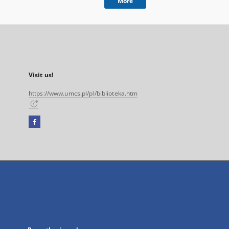
More
Visit us!
https://www.umcs.pl/pl/biblioteka.htm
Facebook
External
link,
will
open
in
a
new
tab