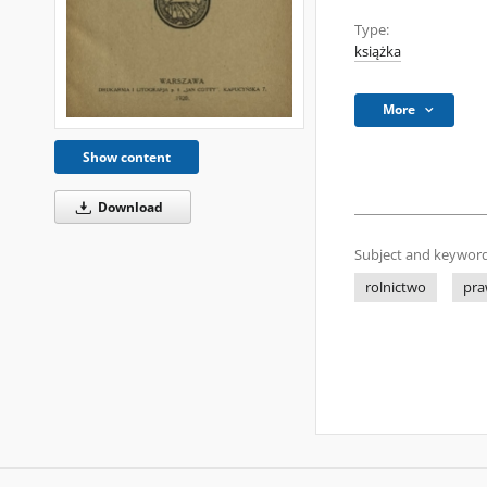
Type:
książka
More
Show content
Download
Subject and keyword
rolnictwo
pr