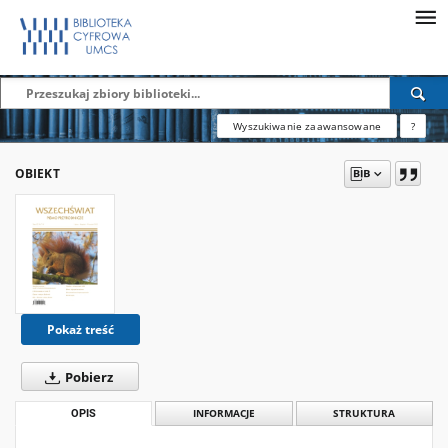
Wyszukiwanie zaawansowane
?
OBIEKT
Pokaż treść
Pobierz
OPIS
INFORMACJE
STRUKTURA