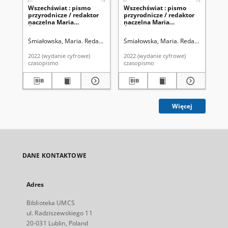
Wszechświat : pismo
Wszechświat : pismo
Ks
przyrodnicze / redaktor
przyrodnicze / redaktor
ob
naczelna Maria
naczelna Maria
wyk
Śmiałowska. - T.123, 1-3
Śmiałowska.- T. 123, 4-6
as
(luty-marzec 2022)
(kwiecień-czerwiec 2022)
min
Śmiałowska, Maria. Redaktor
Śmiałowska, Maria. Redaktor
Sch
bot
uż
2022 (wydanie cyfrowe)
2022 (wydanie cyfrowe)
186
mł
czasopismo
czasopismo
ksi
pr
dw
Min
Bot
Więcej
DANE KONTAKTOWE
Adres
Biblioteka UMCS
ul. Radziszewskiego 11
20-031 Lublin, Poland