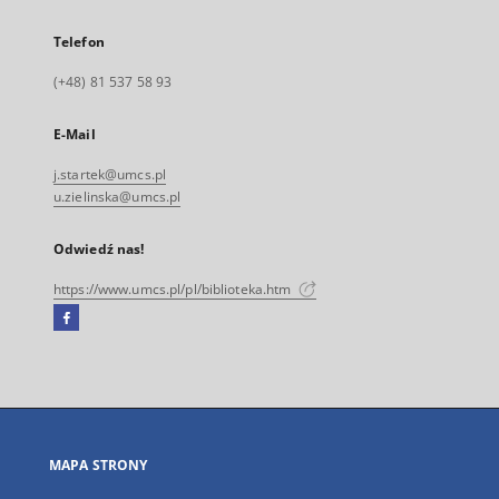
Telefon
(+48) 81 537 58 93
E-Mail
j.startek@umcs.pl
u.zielinska@umcs.pl
Odwiedź nas!
https://www.umcs.pl/pl/biblioteka.htm
Facebook
Link
zewnętrzny,
otworzy
się
w
nowej
MAPA STRONY
karcie