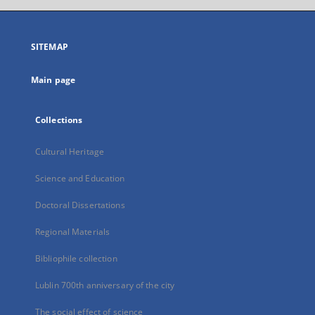
open
in
a
SITEMAP
new
tab
Main page
Collections
Cultural Heritage
Science and Education
Doctoral Dissertations
Regional Materials
Bibliophile collection
Lublin 700th anniversary of the city
The social effect of science