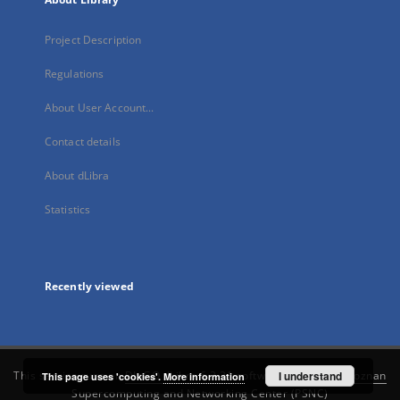
Project Description
Regulations
About User Account...
Contact details
About dLibra
Statistics
Recently viewed
This service runs on
DInGO dLibra 6.3.21
software created by
I understand
Poznan
This page uses 'cookies'.
More information
Supercomputing and Networking Center (PSNC)