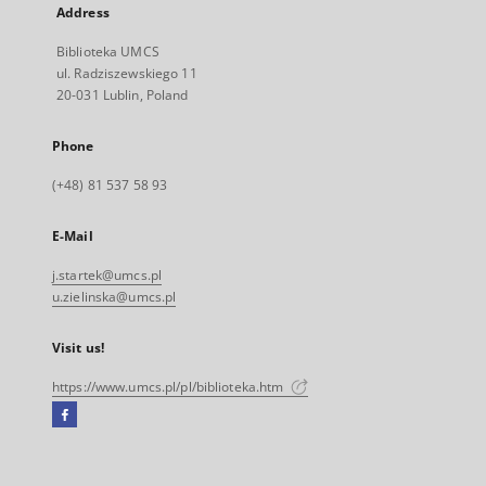
Address
Biblioteka UMCS
ul. Radziszewskiego 11
20-031 Lublin, Poland
Phone
(+48) 81 537 58 93
E-Mail
j.startek@umcs.pl
u.zielinska@umcs.pl
Visit us!
https://www.umcs.pl/pl/biblioteka.htm
Facebook
External
link,
will