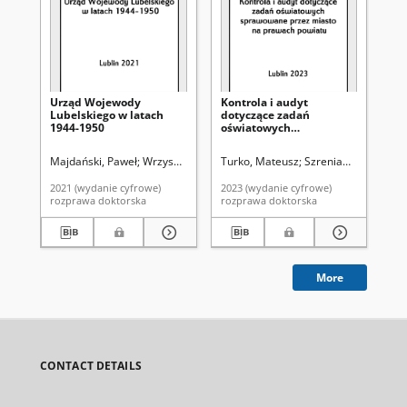
Urząd Wojewody
Kontrola i audyt
Or
Lubelskiego w latach
dotyczące zadań
or
1944-1950
oświatowych
sa
sprawowane przez
pr
miasto na prawach
leg
Majdański, Paweł
Wrzyszcz, Andrzej. Promotor
Turko, Mateusz
Szreniawski, Piotr. 
Mis
powiatu
fe
2021 (wydanie cyfrowe)
2023 (wydanie cyfrowe)
202
rozprawa doktorska
rozprawa doktorska
roz
More
CONTACT DETAILS