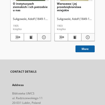
O instytucyach
Warszawa i jej
Pi
ziemskich i ich potrzebie
przedsiębiorstwa
Sul
u nas
miejskie
Ro
pr
Suligowski, Adolf (1849-1932)
Suligowski, Adolf (1849-1932)
Sul
1905
1903
191
książka
książka
ksi
More
CONTACT DETAILS
Address
Biblioteka UMCS
ul. Radziszewskiego 11
20-031 Lublin, Poland