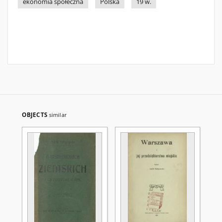
ekonomia społeczna
Polska
19 w.
OBJECTS
similar