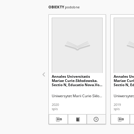
OBIEKTY
podobne
Annales Universitatis
Annales Uni
Mariae Curie-Skłodowska.
Mariae Cur
Sectio N, Educatio Nova.Vol.
Sectio N, E
5 (2020) - Spis treści
4 (2019) - S
Uniwersytet Marii Curie-Skłodowskiej (Lublin)
Uniwersytet 
Kar
2020
2019
spis
spis