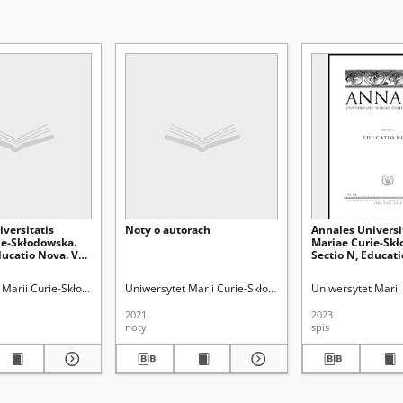
versitatis
Noty o autorach
Annales Universi
ie-Skłodowska.
Mariae Curie-Skł
ducatio Nova. Vol.
Sectio N, Educati
pis treści
8 (2023) - Spis tre
Marii Curie-Skłodowskiej (Lublin)
watowska, Małgorzata. Red.
Uniwersytet Marii Curie-Skłodowskiej (Lublin)
Karwatowska, Małgorzata. Red.
Uniwersytet Marii 
2021
2023
noty
spis