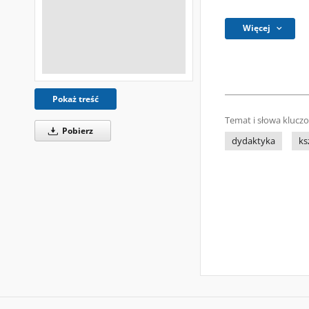
Więcej
Pokaż treść
Temat i słowa klucz
Pobierz
dydaktyka
ks