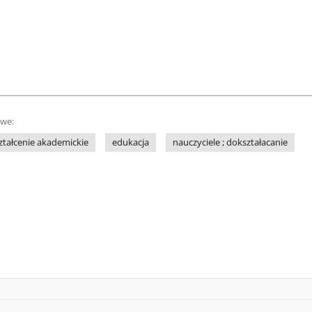
owe:
ztałcenie akademickie
edukacja
nauczyciele ; dokształacanie