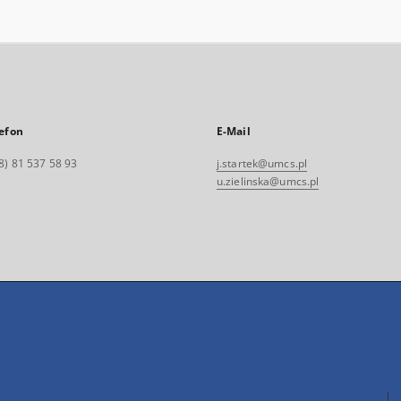
efon
E-Mail
8) 81 537 58 93
j.startek@umcs.pl
u.zielinska@umcs.pl