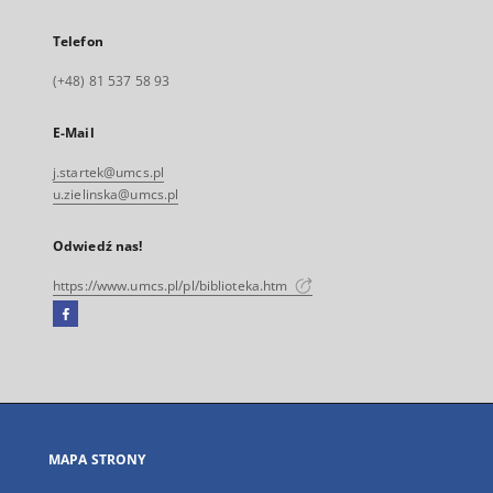
Telefon
(+48) 81 537 58 93
E-Mail
j.startek@umcs.pl
u.zielinska@umcs.pl
Odwiedź nas!
https://www.umcs.pl/pl/biblioteka.htm
Facebook
Link
zewnętrzny,
otworzy
się
w
nowej
MAPA STRONY
karcie