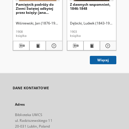
Pamiętnik podróży do
Z dawnych wspomnień,
Za
Ziemi Świętej odbytej
1846-1848
dia
przez księży: Jana
wi
Wiśniewskiego, Telesfora
pa
Kopydłowskiego, Leona
XVI
Wiśniewski, Jan (1876-1943)
Dębicki, Ludwik (1843-1908)
Osi
Sobierajskiego w 1907 r.
1908
1903
200
książka
książka
art
Więcej
DANE KONTAKTOWE
Adres
Biblioteka UMCS
ul. Radziszewskiego 11
20-031 Lublin, Poland