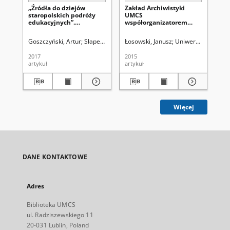
„Źródła do dziejów
Zakład Archiwistyki
Sp
staropolskich podróży
UMCS
Mi
edukacyjnych”.
współorganizatorem
Sy
Konferencja naukowa.
konferencji w Moskwie
„K
Poznań 11–12 maja 2017
edu
Goszczyński, Artur
Słapek Dariusz (1961- ). Red.
Łosowski, Janusz
Uniwersytet Marii Curi
Uniwersytet Marii Cu
Os
roku. Sprawozdanie
ma
2017
2015
201
artykuł
artykuł
sp
Więcej
DANE KONTAKTOWE
Adres
Biblioteka UMCS
ul. Radziszewskiego 11
20-031 Lublin, Poland