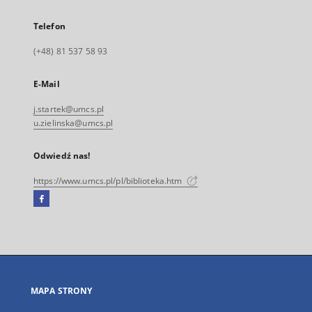
Telefon
(+48) 81 537 58 93
E-Mail
j.startek@umcs.pl
u.zielinska@umcs.pl
Odwiedź nas!
https://www.umcs.pl/pl/biblioteka.htm
Facebook
Link
zewnętrzny,
otworzy
się
w
nowej
MAPA STRONY
karcie