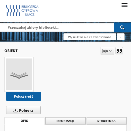
Wyszukiwanie zaawansowane
?
OBIEKT
Pokaż treść
Pobierz
OPIS
INFORMACJE
STRUKTURA