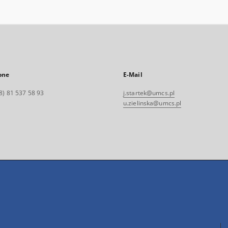
one
E-Mail
8) 81 537 58 93
j.startek@umcs.pl
u.zielinska@umcs.pl