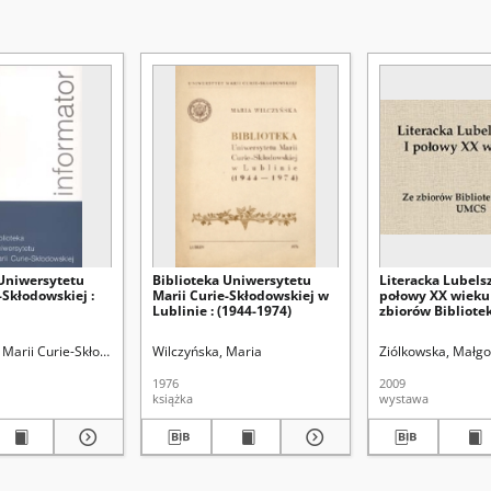
 Uniwersytetu
Biblioteka Uniwersytetu
Literacka Lubels
-Skłodowskiej :
Marii Curie-Skłodowskiej w
połowy XX wieku 
Lublinie : (1944-1974)
zbiorów Bibliote
UMCS
blioteka Główna
Marii Curie-Skłodowskiej (Lublin). Biblioteka Główna
Kowalski, Zdzisław
Wilczyńska, Maria
Olczakowa, Jadwiga
Wojnarowicz, Stanisława
Ziólkowska, Małgo
1976
2009
książka
wystawa