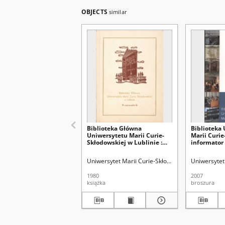
OBJECTS
similar
Biblioteka Główna
Biblioteka
Uniwersytetu Marii Curie-
Marii Curie
Skłodowskiej w Lublinie :
informator
przewodnik
Uniwersytet Marii Curie-Skłodowskiej (Lublin). Bi
Uniwersytet 
1980
2007
książka
broszura