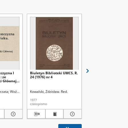
zczyzna I
Biuletyn Biblioteki UMCS. R.
Biuletyn Biblioteki UM
: ze
24 (1976) nr 4
24 (1976) nr 3
ki Głównej
rzata
Woźniak, Barbara
Kowalski, Zdzisław. Red.
Omes, Andrzej. Fot.
Szczypa, Grzegorz
Kowalski, Zdzisław. Red.
1977
1977
czasopismo
czasopismo