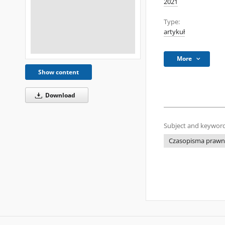
2021
Type:
artykuł
More
Show content
Download
Subject and keyword
Czasopisma prawni