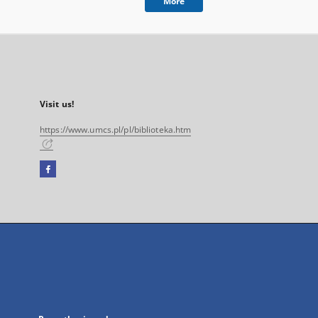
More
Visit us!
https://www.umcs.pl/pl/biblioteka.htm
Facebook
External
link,
will
open
in
a
new
tab