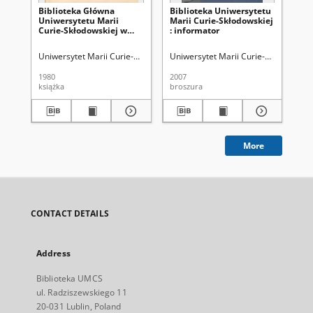
Biblioteka Główna
Biblioteka Uniwersytetu
Bi
Uniwersytetu Marii
Marii Curie-Skłodowskiej
Ma
Curie-Skłodowskiej w
: informator
w L
Lublinie : przewodnik
Uniwersytet Marii Curie-Skłodowskiej (Lublin). Biblioteka Główna
Uniwersytet Marii Curie-Skłodowskiej
Kowal
Wil
1980
2007
197
książka
broszura
ksi
More
CONTACT DETAILS
Address
Biblioteka UMCS
ul. Radziszewskiego 11
20-031 Lublin, Poland