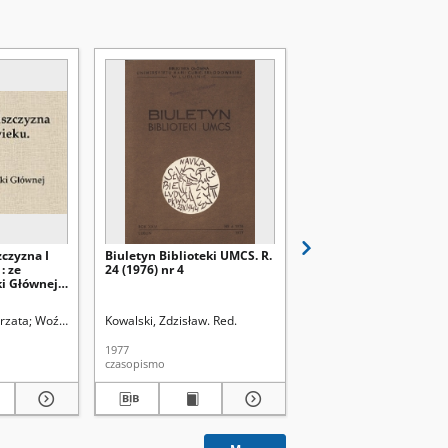
zczyzna I
Biuletyn Biblioteki UMCS. R.
Biuletyn Biblioteki UM
: ze
24 (1976) nr 4
24 (1976) nr 3
ki Głównej
rzata
Woźniak, Barbara
Kowalski, Zdzisław. Red.
Omes, Andrzej. Fot.
Szczypa, Grzegorz
Kowalski, Zdzisław. Red.
1977
1977
czasopismo
czasopismo