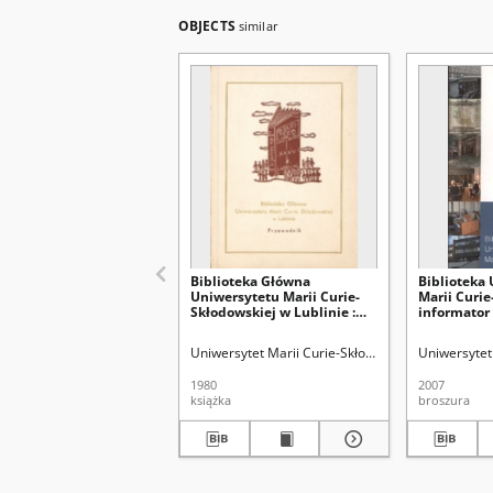
OBJECTS
similar
Biblioteka Główna
Biblioteka
Uniwersytetu Marii Curie-
Marii Curie
Skłodowskiej w Lublinie :
informator
przewodnik
Uniwersytet Marii Curie-Skłodowskiej (Lublin). Bi
Uniwersytet 
1980
2007
książka
broszura