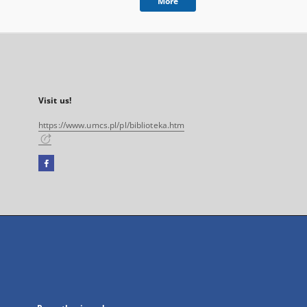
More
Visit us!
https://www.umcs.pl/pl/biblioteka.htm
Facebook
External
link,
will
open
in
a
new
tab