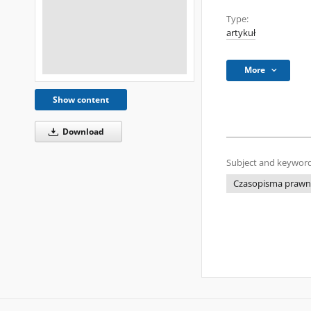
Type:
artykuł
More
Show content
Download
Subject and keyword
Czasopisma prawni