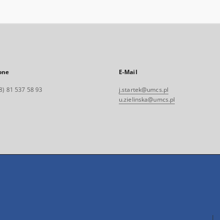
one
E-Mail
8) 81 537 58 93
j.startek@umcs.pl
u.zielinska@umcs.pl