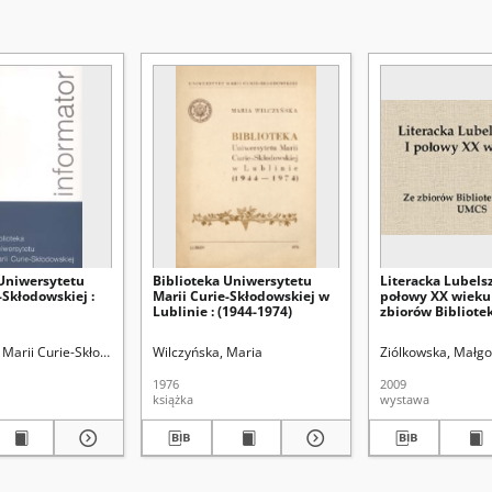
 Uniwersytetu
Biblioteka Uniwersytetu
Literacka Lubels
-Skłodowskiej :
Marii Curie-Skłodowskiej w
połowy XX wieku 
Lublinie : (1944-1974)
zbiorów Bibliote
UMCS
blioteka Główna
Marii Curie-Skłodowskiej (Lublin). Biblioteka Główna
Kowalski, Zdzisław
Wilczyńska, Maria
Olczakowa, Jadwiga
Wojnarowicz, Stanisława
Ziólkowska, Małgo
1976
2009
książka
wystawa