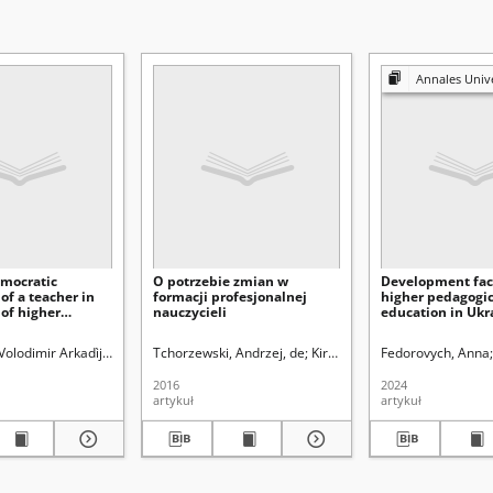
Annales Universitatis Mariae Curie-Skłodowska
mocratic
O potrzebie zmian w
Development fact
 of a teacher in
formacji profesjonalnej
higher pedagogic
of higher
nauczycieli
education in Ukr
l education
d.
olodimir Arkadìjovič.
Uniwersytet Marii Curie-Skłodowskiej (Lublin)
Tchorzewski, Andrzej, de
Kirenko, Janusz (1954- ). Red.
Fedorovych, Anna
Karwatowska
2016
2024
artykuł
artykuł