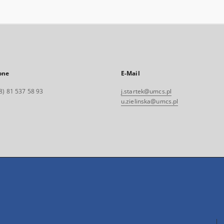
one
E-Mail
8) 81 537 58 93
j.startek@umcs.pl
u.zielinska@umcs.pl