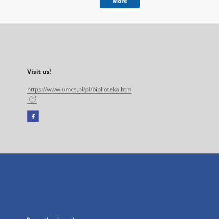
More
Visit us!
https://www.umcs.pl/pl/biblioteka.htm
Facebook
External
link,
will
open
in
a
new
tab