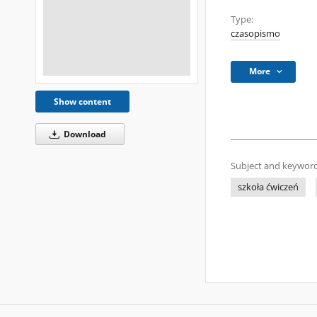
Type:
czasopismo
More
Show content
Download
Subject and keyword
szkoła ćwiczeń