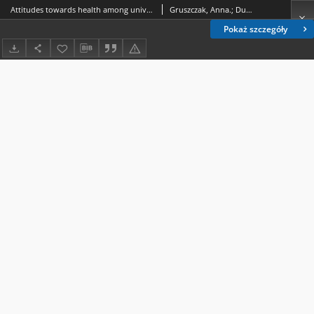
Attitudes towards health among university students
Gruszczak, Anna.; Dudzińska, Marta.; Piątkowski, Włodzimierz (1955-).; Naumiuk-Sojczuk, Katarzyna.; Wójtowicz-Chomicz, Katarzyna.
Pokaż szczegóły