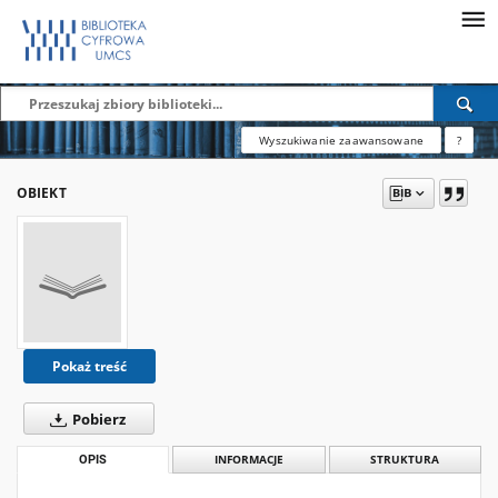
Wyszukiwanie zaawansowane
?
OBIEKT
Pokaż treść
Pobierz
OPIS
INFORMACJE
STRUKTURA