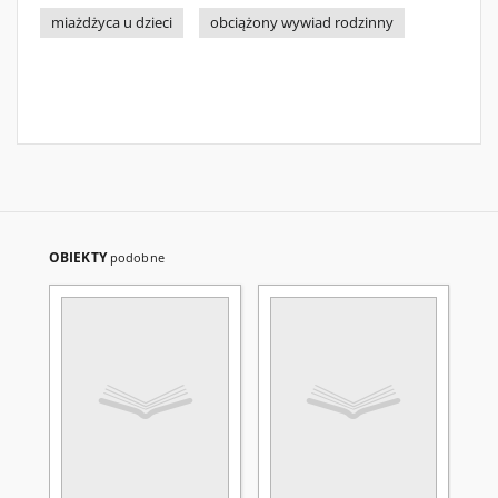
miażdżyca u dzieci
obciążony wywiad rodzinny
OBIEKTY
podobne