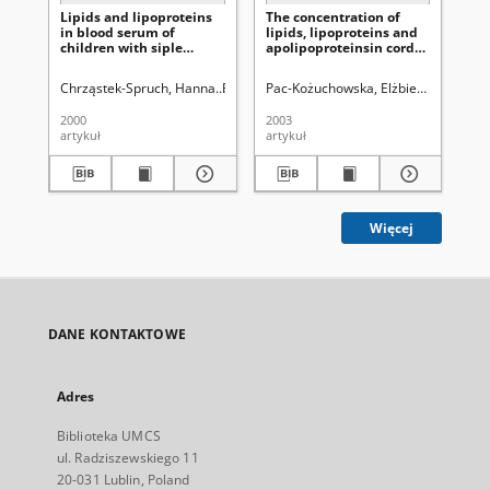
Lipids and lipoproteins
The concentration of
As
in blood serum of
lipids, lipoproteins and
cav
children with siple
apolipoproteinsin cord
ad
obesity
blood serum of
on
newborns in the
lev
Chrząstek-Spruch, Hanna
Pac-Kożuchowska, Elzbieta
Pac-Kożuchowska, Elżbieta.
Kozłowska, Mar
Bryc, St
Kli
courseof intrauterine
period
2000
2003
200
artykuł
artykuł
art
Więcej
DANE KONTAKTOWE
Adres
Biblioteka UMCS
ul. Radziszewskiego 11
20-031 Lublin, Poland