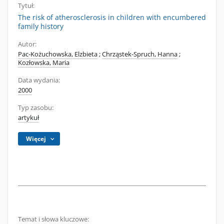
Tytuł:
The risk of atherosclerosis in children with encumbered
family history
Autor:
Pac-Kożuchowska, Elzbieta
;
Chrząstek-Spruch, Hanna
;
Kozłowska, Maria
Data wydania:
2000
Typ zasobu:
artykuł
Więcej
Temat i słowa kluczowe: