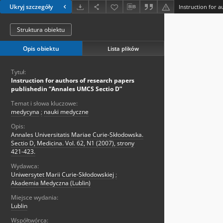
Ukryj szczegóły
Struktura obiektu
Opis obiektu
Lista plików
Tytuł:
Instruction for authors of research papers
publishedin “Annales UMCS Sectio D”
Temat i słowa kluczowe:
medycyna
;
nauki medyczne
Opis:
Annales Universitatis Mariae Curie-Skłodowska.
Sectio D, Medicina. Vol. 62, N1 (2007), strony
421-423.
Wydawca:
Uniwersytet Marii Curie-Skłodowskiej
;
Akademia Medyczna (Lublin)
Miejsce wydania:
Lublin
Współtwórca: