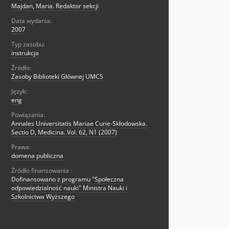
Majdan, Maria. Redaktor sekcji
Data wydania:
2007
Typ zasobu:
instrukcja
Źródło:
Zasoby Biblioteki Głównej UMCS
Język:
eng
Powiązania:
Annales Universitatis Mariae Curie-Skłodowska.
Sectio D, Medicina. Vol. 62, N1 (2007)
Prawa:
domena publiczna
Źródło finansowania :
Dofinansowano z programu "Społeczna
odpowiedzialność nauki" Ministra Nauki i
Szkolnictwa Wyższego