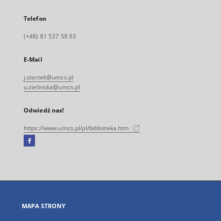
Telefon
(+48) 81 537 58 93
E-Mail
j.startek@umcs.pl
u.zielinska@umcs.pl
Odwiedź nas!
https://www.umcs.pl/pl/biblioteka.htm
Facebook
Link
zewnętrzny,
otworzy
się
w
nowej
MAPA STRONY
karcie