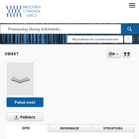
Wyszukiwanie zaawansowane
?
OBIEKT
Pokaż treść
Pobierz
OPIS
INFORMACJE
STRUKTURA