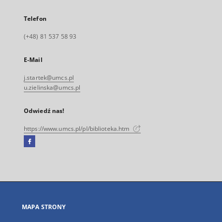
Telefon
(+48) 81 537 58 93
E-Mail
j.startek@umcs.pl
u.zielinska@umcs.pl
Odwiedź nas!
https://www.umcs.pl/pl/biblioteka.htm
Facebook
Link
zewnętrzny,
otworzy
się
w
nowej
MAPA STRONY
karcie