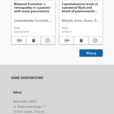
Bilateral Purtscher ’s
Catecholamine levels in
Ba
retinopathy in a patient
subretinal fluid and
na
with acute pancreatitis
blood of patientswith
si
rhegmatogenous retinal
po
detachment
że
Lewandowska-Furmanik, Maria.
Gerkowicz, Marek.
Matysik, Anna.
Duma, Dariusz (farma
Kątski, Wojciech.
Sok
2005
2005
198
czasopismo
artykuł
art
Więcej
DANE KONTAKTOWE
Adres
Biblioteka UMCS
ul. Radziszewskiego 11
20-031 Lublin, Poland