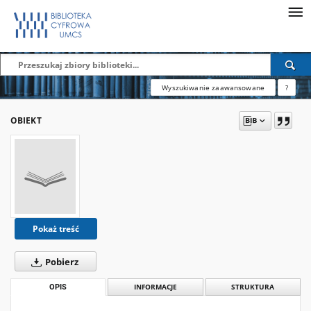
Wyszukiwanie zaawansowane
?
OBIEKT
Pokaż treść
Pobierz
OPIS
INFORMACJE
STRUKTURA