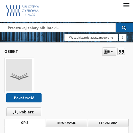
Wyszukiwanie zaawansowane
?
OBIEKT
Pokaż treść
Pobierz
OPIS
INFORMACJE
STRUKTURA