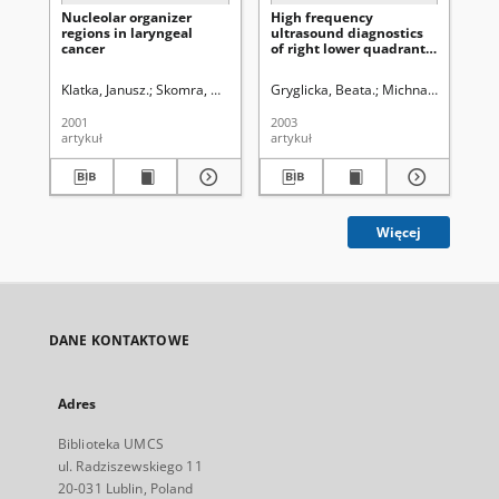
Nucleolar organizer
High frequency
Sus
regions in laryngeal
ultrasound diagnostics
sel
cancer
of right lower quadrant
St
abdominal pain in
pn
children
St
Klatka, Janusz.
Skomra, Danuta ( -2011).
Gryglicka, Beata.
Skomra, Danuta ( -2011).
Michnar, Marek.
Maz
M
str
pat
2001
2003
199
tra
artykuł
artykuł
art
Więcej
DANE KONTAKTOWE
Adres
Biblioteka UMCS
ul. Radziszewskiego 11
20-031 Lublin, Poland