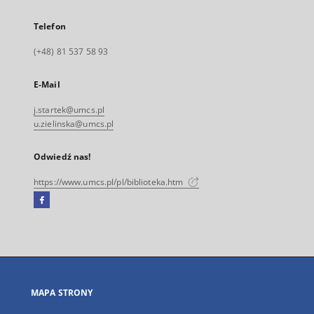
Telefon
(+48) 81 537 58 93
E-Mail
j.startek@umcs.pl
u.zielinska@umcs.pl
Odwiedź nas!
https://www.umcs.pl/pl/biblioteka.htm
Facebook
Link
zewnętrzny,
otworzy
się
w
nowej
MAPA STRONY
karcie