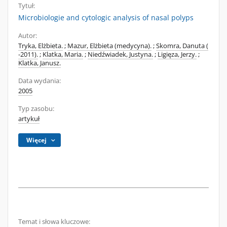
Tytuł:
Microbiologie and cytologic analysis of nasal polyps
Autor:
Tryka, Elżbieta.
;
Mazur, Elżbieta (medycyna).
;
Skomra, Danuta (
-2011).
;
Klatka, Maria.
;
Niedźwiadek, Justyna.
;
Ligięza, Jerzy.
;
Klatka, Janusz.
Data wydania:
2005
Typ zasobu:
artykuł
Więcej
Temat i słowa kluczowe: