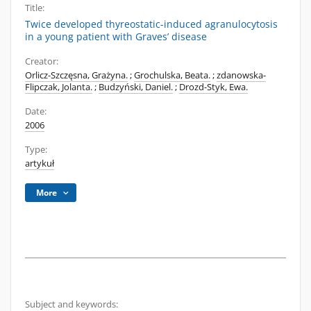
Title:
Twice developed thyreostatic-induced agranulocytosis
in a young patient with Graves’ disease
Creator:
Orlicz-Szczęsna, Grażyna.
;
Grochulska, Beata.
;
zdanowska-
Flipczak, Jolanta.
;
Budzyński, Daniel.
;
Drozd-Styk, Ewa.
Date:
2006
Type:
artykuł
More
Subject and keywords: