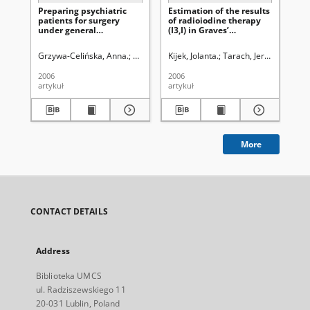
Preparing psychiatric
Estimation of the results
Io
patients for surgery
of radioiodine therapy
th
under general
(I3,I) in Graves’
anaesthesia
hyperthyroidism (GB)
during 10 years’ follow-
Grzywa-Celińska, Anna.
Orlicz-Szczęsna, Grażyna.
Kijek, Jolanta.
Tarach, Jerzy Stanisław
Celiński, Rafał.
Gro
Zda
up
2006
2006
200
artykuł
artykuł
art
More
CONTACT DETAILS
Address
Biblioteka UMCS
ul. Radziszewskiego 11
20-031 Lublin, Poland