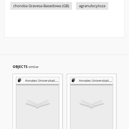
choroba Gravesa-Basedowa (GB)
agranulocytoza
OBJECTS
similar
Annales Universitatis Mariae Curie-Skłodowska. Sectio D, Medicina
Annales Universitatis Mariae Curie-Skłodowska. Sectio D, Medicina