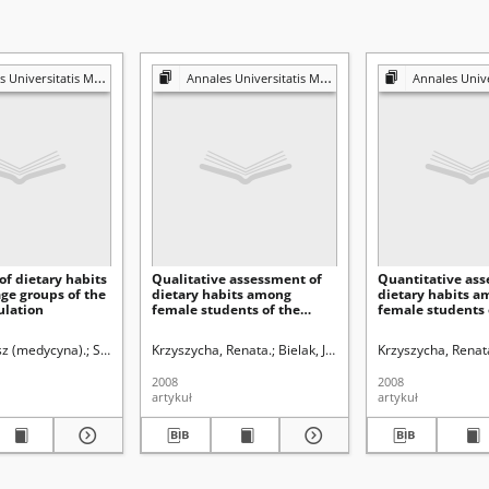
is Mariae Curie-Skłodowska. Sectio D, Medicina
Annales Universitatis Mariae Curie-Skłodowska. Sectio D, Medicina
Annales Universitatis Mariae Curie-Sk
of dietary habits
Qualitative assessment of
Quantitative ass
age groups of the
dietary habits among
dietary habits 
ulation
female students of the
female students 
Medical University of Lublin
Medical Universi
in the academic year
in the academic 
sz (medycyna).
Szponar, Bogdan.
Szponar, Bogdan.
Bryc, Stanisław (1928- ). Redaktor sekcji
Krzyszycha, Renata.
Krzyszycha, Renata.
Bielak, Janusz (medycyna).
Bryc, Stanisław (1928- ). 
Krzyszycha, Renat
Szpona
2006/2007
2006/2007
2008
2008
artykuł
artykuł