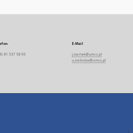
efon
E-Mail
8) 81 537 58 93
j.startek@umcs.pl
u.zielinska@umcs.pl