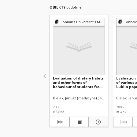
OBIEKTY
podobne
Annales Universitatis Mariae Curie-Skłodowska. Sectio D, Medicina
Annales Universitat
Evaluation of dietary habits
Evaluation 
and other forms of
of various 
behaviour of students from
Lublin pop
Lublin
Bielak, Janusz (medycyna).
Krzyszycha, Renata.
Bielak, Janu
2006
2006
artykuł
artykuł