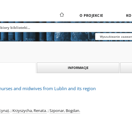
O PROJEKCIE
KO
Wyszukiwanie zaawa
INFORMACJE
 nurses and midwives from Lublin and its region
cyna).
;
Krzyszycha, Renata.
;
Szponar, Bogdan.