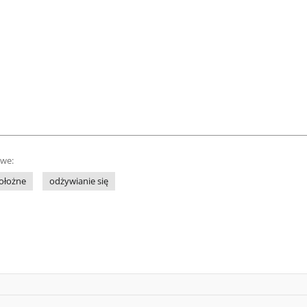
owe:
ołożne
odżywianie się