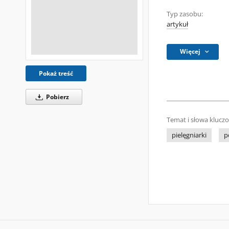
Typ zasobu:
artykuł
Więcej
Pokaż treść
Pobierz
Temat i słowa klucz
pielęgniarki
p