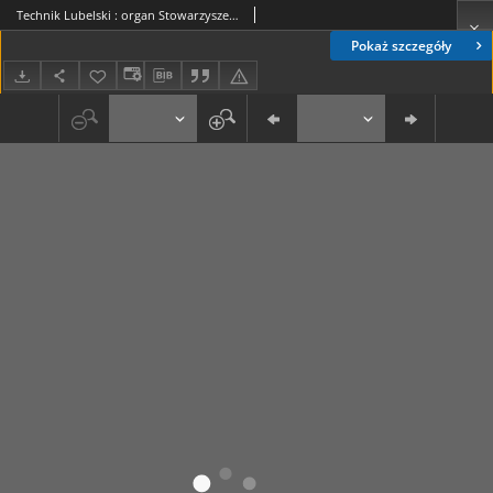
Technik Lubelski : organ Stowarzyszenia Techników Woj. Lubelskiego R. 2, 1930 Nr 10
Pokaż szczegóły