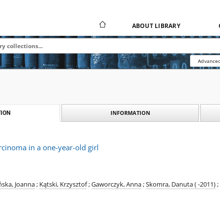
ABOUT LIBRARY
Advanced
INFORMATION
ION
rcinoma in a one-year-old girl
ńska, Joanna
;
Kątski, Krzysztof
;
Gaworczyk, Anna
;
Skomra, Danuta ( -2011)
;