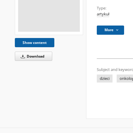
Type:
artykuł
More
Show content
Download
Subject and keyword
dzieci
onkolo