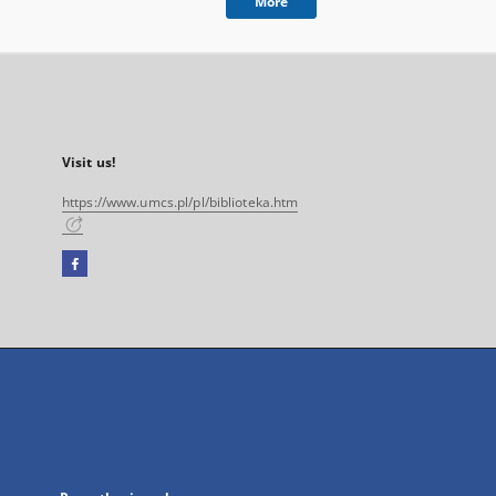
More
Visit us!
https://www.umcs.pl/pl/biblioteka.htm
Facebook
External
link,
will
open
in
a
new
tab