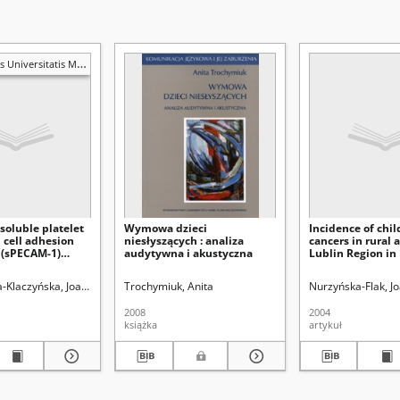
is Mariae Curie-Skłodowska. Sectio D, Medicina
 soluble platelet
Wymowa dzieci
Incidence of chi
 cell adhesion
niesłyszących : analiza
cancers in rural 
 (sPECAM-1)
audytywna i akustyczna
Lublin Region in
hildren with solid
, Joanna.
-Klaczyńska, Joanna
Kątski, Krzysztof.
Kowalczyk, Jerzy Roman (1948- )
Trochymiuk, Anita
Kowalczyk, Jerzy Roman (1948- ).
Bryc, Stanisław (1928- ). R
Nurzyńska-Flak, Joa
Nurzyńska-Flak, J
2008
2004
książka
artykuł