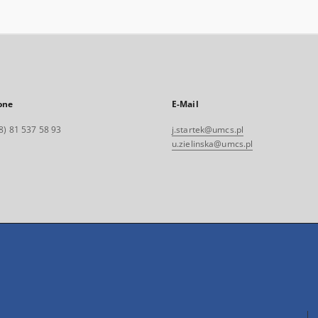
one
E-Mail
8) 81 537 58 93
j.startek@umcs.pl
u.zielinska@umcs.pl