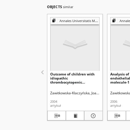
OBJECTS
similar
Annales Universitatis Mariae Curie-Skłodowska. Sectio D, Medicina. Vol. 59, N2 (2004)
Annales Universitat
Outcome of children with
Analysis of
idiopathic
endothelial
thrombocytopenic
molecule-1
purpura,based on original
levels in c
material
tumours
Zawitkowska-Klaczyńska, Joanna.
Nurzyńska-Flak
Zawitkowska
2004
2006
artykuł
artykuł