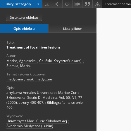
Ukryj szczegóły
Treatment of foca
Struktura obiektu
Opis obiektu
Lista plików
Tytuł:
Treatment of focal liver lesions
Autor:
Mądro, Agnieszka.
;
Celiński, Krzysztof (lekarz).
;
Słomka, Maria.
Temat i słowa kluczowe:
medycyna
;
nauki medyczne
Opis:
artykuł w: Annales Universitatis Mariae Curie-
Skłodowska. Sectio D, Medicina. Vol. 60, N1, 77
(2005), strony 403-407.
;
Bibliografia na stronie
406.
Wydawca:
Uniwersytet Marii Curie-Skłodowskiej
;
Akademia Medyczna (Lublin)