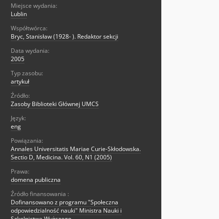
Miejsce wydania:
Lublin
Współtwórca:
Bryc, Stanisław (1928- ). Redaktor sekcji
Data wydania:
2005
Typ zasobu:
artykuł
Źródło:
Zasoby Biblioteki Głównej UMCS
Język:
eng
Powiązania:
Annales Universitatis Mariae Curie-Skłodowska.
Sectio D, Medicina. Vol. 60, N1 (2005)
Prawa:
domena publiczna
Źródło finansowania :
Dofinansowano z programu "Społeczna
odpowiedzialność nauki" Ministra Nauki i
Szkolnictwa Wyższego