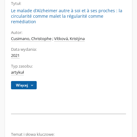
Tytuł:
Le malade d’Alzheimer autre à soi et à ses proches : la
circularité comme malet la régularité comme
remédiation
Autor:
Cusimano, Christophe
;
Vítková, Kristýna
Data wydania:
2021
Typ zasobu:
artykuł
Więcej
Temat i słowa kluczowe: