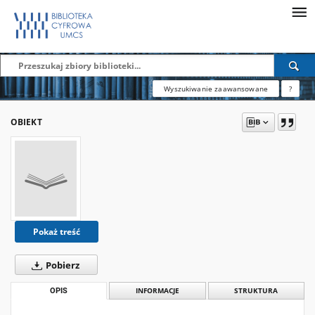
Wyszukiwanie zaawansowane
?
OBIEKT
Pokaż treść
Pobierz
OPIS
INFORMACJE
STRUKTURA