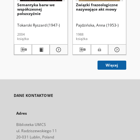
Semantyka barw we
Związki frazeologiczne
Pyt
współczesnej
nazywające akt mowy
po
polszczyźnie
je
Tokarski Ryszard (1947-)
Pajdzińska, Anna (1953-)
Bog
2004
1988
200
książka
książka
art
Więcej
DANE KONTAKTOWE
Adres
Biblioteka UMCS
ul. Radziszewskiego 11
20-031 Lublin, Poland