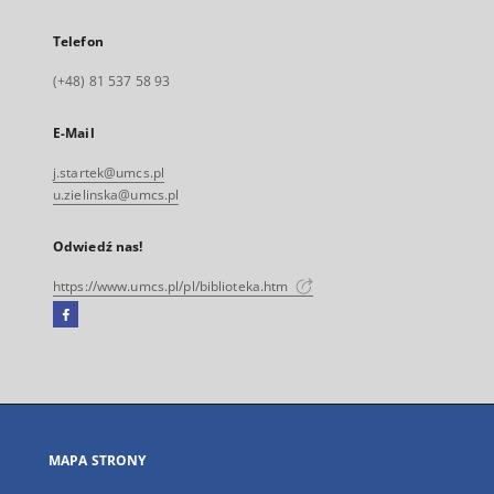
Telefon
(+48) 81 537 58 93
E-Mail
j.startek@umcs.pl
u.zielinska@umcs.pl
Odwiedź nas!
https://www.umcs.pl/pl/biblioteka.htm
Facebook
Link
zewnętrzny,
otworzy
się
w
nowej
MAPA STRONY
karcie