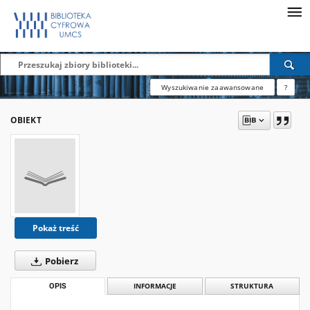
Wyszukiwanie zaawansowane
?
OBIEKT
Pokaż treść
Pobierz
OPIS
INFORMACJE
STRUKTURA