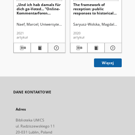
„Und ich hab damals für
The framework of
Lub
dich ge-Voted... “Online-
reception: public
Mo
Kommentarforen
responses to historical
Lit
zwischen Text, Diskurs
fiction films
(20
und Gemeinschaft
Naef, Marcel
Uniwersytet Marii Curie-Skłodowskiej (Lublin). Wydział 
Saryusz-Wolska, Magdalena
Latawie
Uni
2021
2020
202
artykuł
artykuł
spi
Więcej
DANE KONTAKTOWE
Adres
Biblioteka UMCS
ul. Radziszewskiego 11
20-031 Lublin, Poland