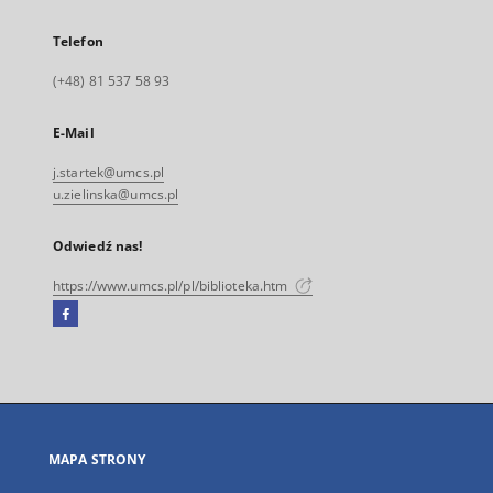
Telefon
(+48) 81 537 58 93
E-Mail
j.startek@umcs.pl
u.zielinska@umcs.pl
Odwiedź nas!
https://www.umcs.pl/pl/biblioteka.htm
Facebook
Link
zewnętrzny,
otworzy
się
w
nowej
MAPA STRONY
karcie