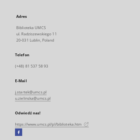
Adres
Biblioteka UMCS
ul. Radziszewskiego 11
20-031 Lublin, Poland
Telefon
(+48) 81 537 58 93
E-Mail
j.startek@umcs.pl
u.zielinska@umcs.pl
Odwiedź nas!
https://www.umcs.pl/pl/biblioteka.htm
Facebook
Link