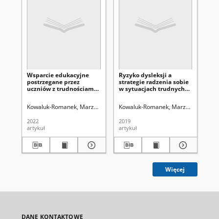
Wsparcie edukacyjne
Ryzyko dysleksji a
Pra
postrzegane przez
strategie radzenia sobie
po
uczniów z trudnościami
w sytuacjach trudnych
Ko
w uczeniu się o niższym
społecznieprzez dzieci w
pr
poziomie poczucia
młodszym wieku
Kowaluk-Romanek, Marzena.
Kuratorium Okręgu Szkolnego w Lublini
Kowaluk-Romanek, Marzena
Uniwers
Bi
kompetencji
szkolnym
2022
2019
201
artykuł
artykuł
art
Więcej
DANE KONTAKTOWE