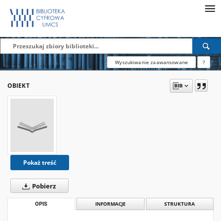
Wyszukiwanie zaawansowane
?
OBIEKT
Pokaż treść
Pobierz
OPIS
INFORMACJE
STRUKTURA