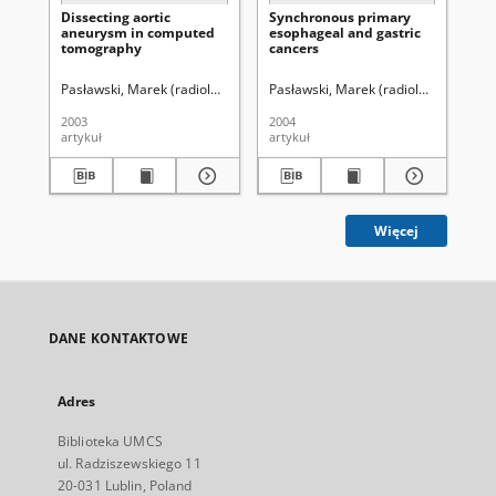
Dissecting aortic
Synchronous primary
Th
aneurysm in computed
esophageal and gastric
im
tomography
cancers
ca
vi
Pasławski, Marek (radiologia).
Złomaniec, Janusz.
Pasławski, Marek (radiologia).
Horbaczewska, Ann
Złoma
Pas
2003
2004
200
artykuł
artykuł
art
Więcej
DANE KONTAKTOWE
Adres
Biblioteka UMCS
ul. Radziszewskiego 11
20-031 Lublin, Poland