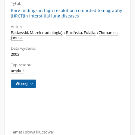
Tytuł:
Rare findings in high resolution computed tomography
(HRCT)in interstitial lung diseases
Autor:
Pasławski, Marek (radiologia).
;
Rucińska, Eulalia.
;
Złomaniec,
Janusz.
Data wydania:
2003
Typ zasobu:
artykuł
Więcej
Temat i słowa kluczowe: