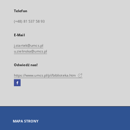
Telefon
(+48) 81 537 58 93
E-Mail
j.startek@umcs.pl
u.zielinska@umcs.pl
Odwiedź nas!
https://www.umcs.pl/pl/biblioteka.htm
Facebook
Link
zewnętrzny,
otworzy
się
w
nowej
MAPA STRONY
karcie