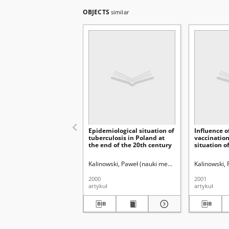
OBJECTS
similar
Epidemiological situation of
Influence o
tuberculosis in Poland at
vaccinatio
the end of the 20th century
situation o
diseases il
epidemiolo
Kalinowski, Paweł (nauki medyczne).
Bryc, Stanis
Kalinowski,
Poland in t
1998
2000
2001
artykuł
artykuł