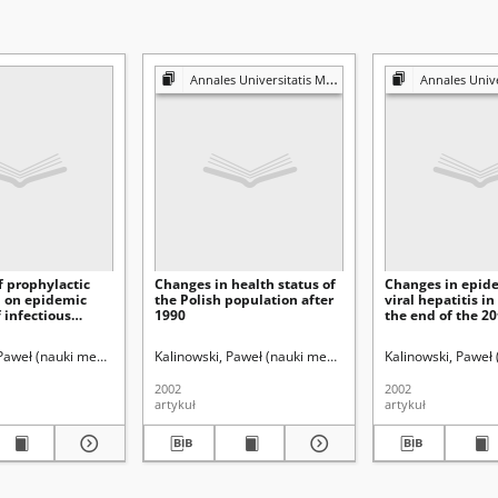
Annales Universitatis Mariae Curie-Skłodowska. Sectio D, Medicina
Annales Universitatis Mariae Curie-Sk
f prophylactic
Changes in health status of
Changes in epid
n on epidemic
the Polish population after
viral hepatitis i
f infectious
1990
the end of the 2
lustrated by the
gy of measles in
ław (1928- ). Redaktor sekcji
 Paweł (nauki medyczne).
Bryc, Stanisław (1928- ). Redaktor sekcji
Kalinowski, Paweł (nauki medyczne)
Bryc, Stanisław (19
Kalinowski, Paweł
he years 1968-
2002
2002
artykuł
artykuł