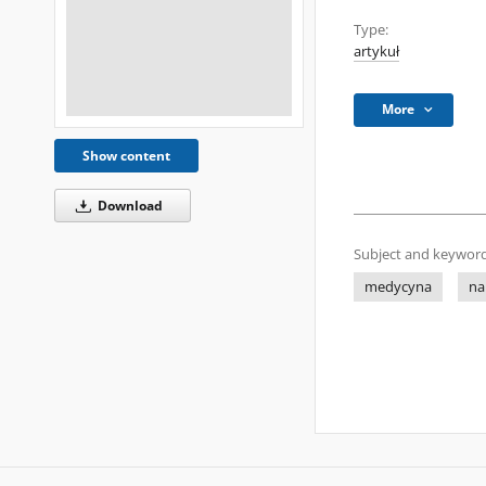
Type:
artykuł
More
Show content
Download
Subject and keyword
medycyna
na