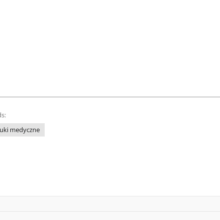
s:
uki medyczne