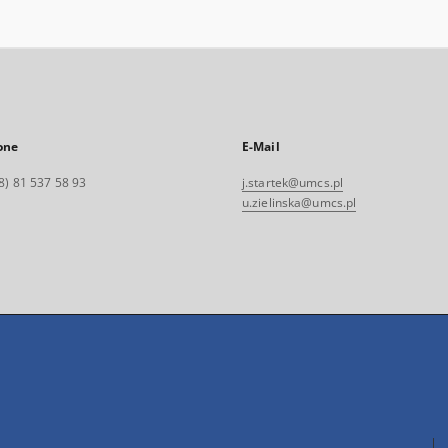
one
E-Mail
8) 81 537 58 93
j.startek@umcs.pl
u.zielinska@umcs.pl