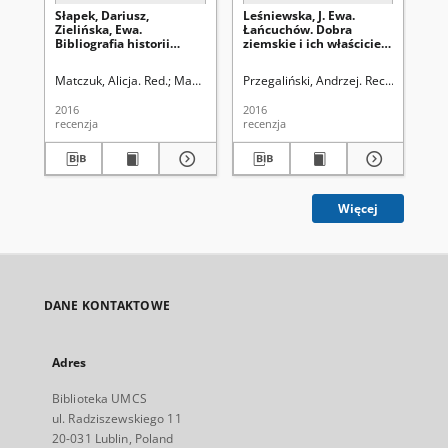
Słapek, Dariusz,
Leśniewska, J. Ewa.
Gła
Zielińska, Ewa.
Łańcuchów. Dobra
Pa
Bibliografia historii
ziemskie i ich właściciele
Bu
lubelskiego sportu,
(XIV–XX w.). Od
By
Lubelskie Centrum
Kuropatwów do Steckich,
Re
Matczuk, Alicja. Red.
Mazur, Mariusz. Red nacz.
Przegaliński, Andrzej. Rec.
Mazur, Ma
Prz
Dokumentacji Historii
Wydawnictwo Werset,
201
Sportu, Lublin 2013, ss.
Lublin 2016, ss. 396:
2016
2016
201
132: [recenzja]
[recenzja]
recenzja
recenzja
rec
Więcej
DANE KONTAKTOWE
Adres
Biblioteka UMCS
ul. Radziszewskiego 11
20-031 Lublin, Poland