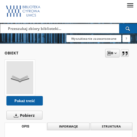
Wyszukiwanie zaawansowane
?
OBIEKT
Pokaż treść
Pobierz
OPIS
INFORMACJE
STRUKTURA