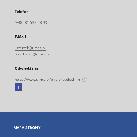
Telefon
(+48) 81 537 58 93
E-Mail
j.startek@umcs.pl
u.zielinska@umcs.pl
Odwiedź nas!
https://www.umcs.pl/pl/biblioteka.htm
Facebook
Link
zewnętrzny,
otworzy
się
w
nowej
MAPA STRONY
karcie