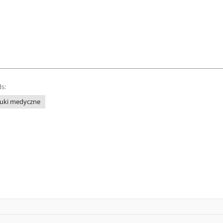
s:
uki medyczne