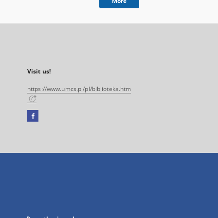
More
Visit us!
https://www.umcs.pl/pl/biblioteka.htm
Facebook
External
link,
will
open
in
a
new
tab