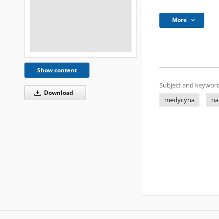
More
Show content
Subject and keyword
Download
medycyna
na