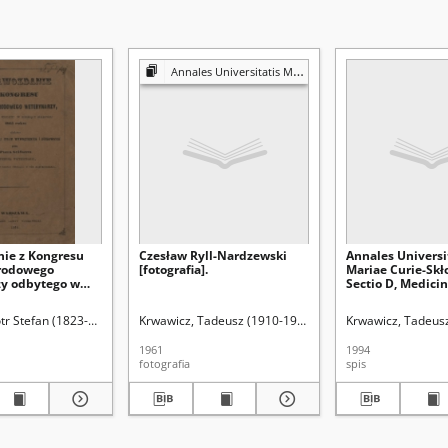
Annales Universitatis Mariae Curie-Skłodowska. Sectio D, Medicina
ie z Kongresu
Czesław Ryll-Nardzewski
Annales Universi
rodowego
[fotografia].
Mariae Curie-Skł
y odbytego w
Sectio D, Medicin
miesiącu
(1994) - Spis treśc
65 roku, złożone
tr Stefan (1823-1903). Red.
Krwawicz, Tadeusz (1910-1988). Redaktor sekcji
Międzynarodowy Kongres Weterynarzy (Wiedeń ; 18
Krwawicz, Tadeusz
 Rządowej Spraw
ych i Duchowych
1961
1994
fotografia
spis