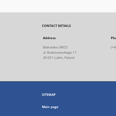
przypadkom rogatego bydła
CONTACT DETAILS
Address
Ph
Biblioteka UMCS
(+4
ul. Radziszewskiego 11
20-031 Lublin, Poland
SITEMAP
Main page