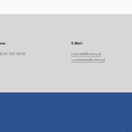
one
E-Mail
8) 81 537 58 93
j.startek@umcs.pl
u.zielinska@umcs.pl