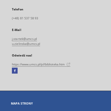
Telefon
(+48) 81 537 58 93
E-Mail
j.startek@umcs.pl
u.zielinska@umcs.pl
Odwiedź nas!
https://www.umcs.pl/pl/biblioteka.htm
Facebook
Link
zewnętrzny,
otworzy
się
w
nowej
MAPA STRONY
karcie