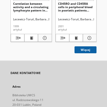
Correlation between
CD45RO and CD45RA
Ser
activity and a circulating
cells in peripheral blood
ps
lymphocyte pattern in
in psoriatic patients
plasma of patients with
preceded by an infection
psoriasis preceded by an
Lecewicz-Toruń, Barbara.
Pietrzak, Aldona.
Lecewicz-Toruń, Barbara.
Roliński, Jacek.
Pietrzak, 
Pietrzak, 
Pie
infection
1999
2001
199
artykuł
artykuł
art
Więcej
DANE KONTAKTOWE
Adres
Biblioteka UMCS
ul. Radziszewskiego 11
20-031 Lublin, Poland