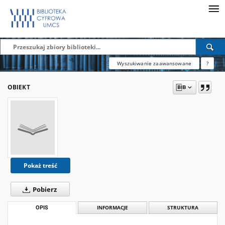
Wyszukiwanie zaawansowane
?
OBIEKT
Pokaż treść
Pobierz
OPIS
INFORMACJE
STRUKTURA