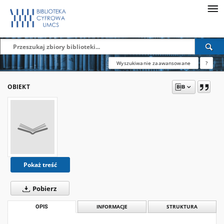
Wyszukiwanie zaawansowane
?
OBIEKT
Pokaż treść
Pobierz
OPIS
INFORMACJE
STRUKTURA