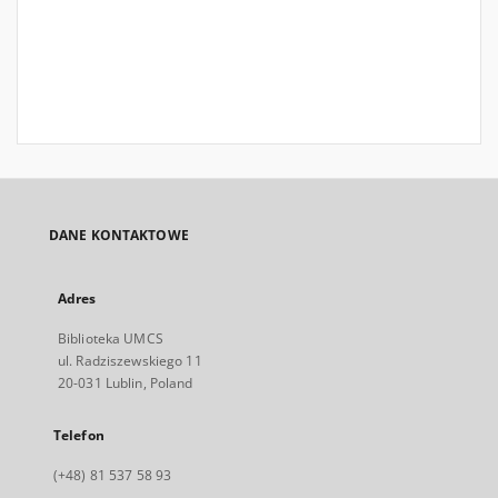
DANE KONTAKTOWE
Adres
Biblioteka UMCS
ul. Radziszewskiego 11
20-031 Lublin, Poland
Telefon
(+48) 81 537 58 93