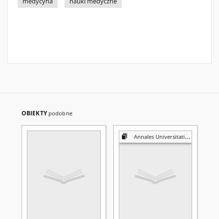
medycyna
nauki medyczne
OBIEKTY
podobne
Annales Universitatis Mariae Curie-Skłodowska. Sectio D, Medicina