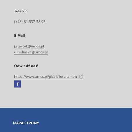
Telefon
(+48) 81 537 58 93
E-Mail
j.startek@umcs.pl
u.zielinska@umcs.pl
Odwiedź nas!
https://www.umcs.pl/pl/biblioteka.htm
Facebook
Link
zewnętrzny,
otworzy
się
w
nowej
MAPA STRONY
karcie