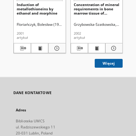
Induction of
Concentration of mineral
ß-
metallothioneins by
requirements in bone
bl
ethanol and morphine
marrow tissue of
of 
patients with lymphoma
tra
malignum
Floriańczyk, Bolesław (19..-2017).
Grzybowska-Szatkowska, Ludmiła
Stryjecka-Zimmer, Marta.
Stryjecka
Flo
Fl
2001
2002
200
artykuł
artykuł
art
Więcej
DANE KONTAKTOWE
Adres
Biblioteka UMCS
ul. Radziszewskiego 11
20-031 Lublin, Poland