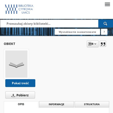
Wyszukiwanie zaawansowane
?
OBIEKT
Pokaż treść
Pobierz
OPIS
INFORMACJE
STRUKTURA